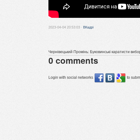
2023-04-04 20:53:03 ·
ВКадрі
Чернівецький Промінь: Буковинські каратисти вибо
0
comments
Login with social networks
to submi