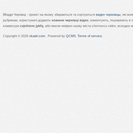
ВКадрі Чернівці - проект на якому збираються та сортуються
видео черновцы
, які м
рубрикам, користувачі додають
новини чернівці відео
, коментують, поширюють в с
клавіатури
cvjnhtnm jykfq
, або ввели невірно назву міста
chernovcu video
, всеодно 
Copyright © 2026
vkadri.com
. Powered by
QCMS
.
Terms of service.