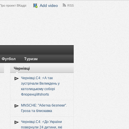
Add video
Про проект ВКадрі
RSS
Футбол
Туризм
Чернівці
Чернівці.C4: ⚡️А так
зустрічали Великдень у
католицькому соборі
Флоренції#shorts
MNSCHE: "Абетка безпеки".
Гроза та блискавка
Чернівці.C4: ⚡️До України
повернули 24 дитини, які