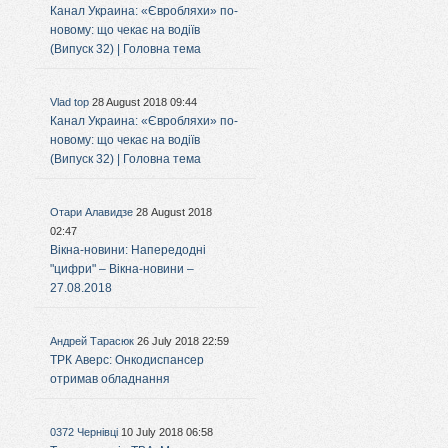
Канал Украина: «Євробляхи» по-
новому: що чекає на водіїв
(Випуск 32) | Головна тема
Vlad top
28 August 2018 09:44
Канал Украина: «Євробляхи» по-
новому: що чекає на водіїв
(Випуск 32) | Головна тема
Отари Алавидзе
28 August 2018
02:47
Вікна-новини: Напередодні
"цифри" – Вікна-новини –
27.08.2018
Андрей Тарасюк
26 July 2018 22:59
ТРК Аверс: Онкодиспансер
отримав обладнання
0372 Чернівці
10 July 2018 06:58