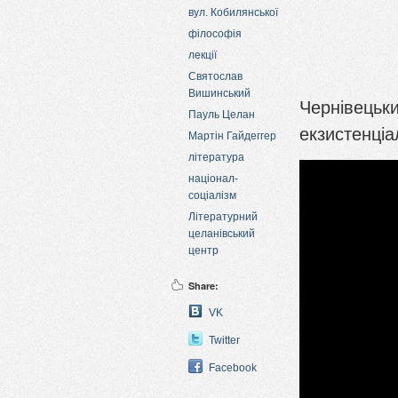
вул. Кобилянської
філософія
лекції
Святослав
Вишинський
Чернівецьки
Пауль Целан
екзистенціа
Мартін Гайдеггер
література
націонал-
соціалізм
Літературний
целанівський
центр
Share:
VK
Twitter
Facebook