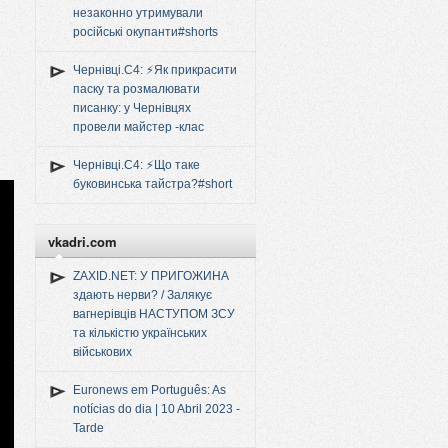
незаконно утримували
російські окупанти#shorts
Чернівці.C4: ⚡️Як прикрасити
паску та розмалювати
писанку: у Чернівцях
провели майстер -клас
Чернівці.C4: ⚡️Що таке
буковинська тайстра?#short
vkadri.com
ZAXID.NET: У ПРИГОЖИНА
здають нерви? / Залякує
вагнерівців НАСТУПОМ ЗСУ
та кількістю українських
військових
Euronews em Português: As
notícias do dia | 10 Abril 2023 -
Tarde