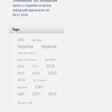
Телекомпанія ТВА: Мешканцям
одного з будинків на вулиці
Заводській відключили газ
09.07.2018
Tags
2015
Донецьк
Україна
Україна
Івано-Франківськ
Донецьк
Івано-Франківськ
2018
2023
ТСН
2016
2020
2022
2015
112 Украина
Світ
Украина
світ
2017
2019
більше тегів