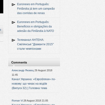
Euronews em Português:
Finlândia já tem um campeão
das corridas de renas
Euronews em Português:
Benefícios e obrigações da
e
adesão da Finlândia à NATO
Телеканал АНТЕНА:
Смілянські "Діаманти 2015"
стали чемпіонами
Comments
Александр Яковец
29 August 2018
11:45
Канал Украина: «Євробляхи» по-
новому: що чекає на водіїв
(Випуск 32) | Головна тема
Roman Vi
28 August 2018 21:05