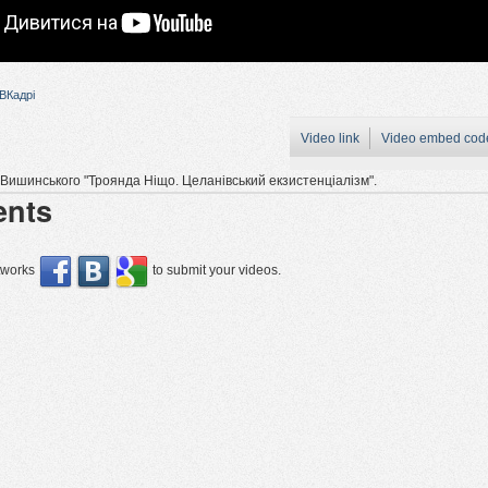
ВКадрі
Video link
Video embed cod
Вишинського "Троянда Ніщо. Целанівський екзистенціалізм".
nts
etworks
to submit your videos.