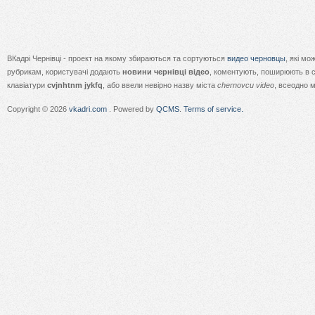
ВКадрі Чернівці - проект на якому збираються та сортуються
видео черновцы
, які м
рубрикам, користувачі додають
новини чернівці відео
, коментують, поширюють в с
клавіатури
cvjnhtnm jykfq
, або ввели невірно назву міста
chernovcu video
, всеодно 
Copyright © 2026
vkadri.com
. Powered by
QCMS
.
Terms of service.