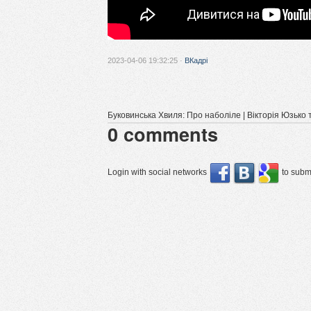
2023-04-06 19:32:25 ·
ВКадрі
Буковинська Хвиля: Про наболіле | Вікторія Юзько
0
comments
Login with social networks
to submi