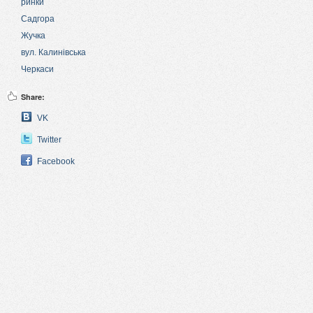
ринки
Садгора
Жучка
вул. Калинівська
Черкаси
Share:
VK
Twitter
Facebook