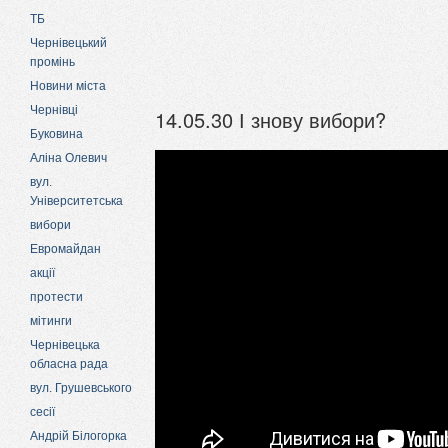
ТБ
Чернівецький
промінь
Новини міста
Чернівці
14.05.30 І знову вибори?
Буковина
Аліна Олевич
вул.
Університетська
вибори
Евромайдан
акції
протести
мітинги
Чернівецька
обласна рада
вул. Грушевського
сесії
Андрій Білогорка