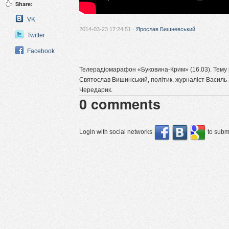
Share:
VK
2014-03-23 17:24:51 ·
Ярослав Бишневський
Twitter
Facebook
Телерадіомарафон «Буковина-Крим» (16.03). Тему 
Святослав Вишинський, політик, журналіст Василь
Чередарик.
0
comments
Login with social networks
to submi