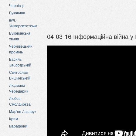
Чернівці
Буковина
вул.
Університетська
Буковинська
04-03-16 Інформаційна війна у
хвиля
Чернівецький
промінь
Василь
Забродський
Святослав
Вишинський
Людмила
Чередарик
Любов
Смолдирєва
Мар'ян Лазарук
Крим
марафони