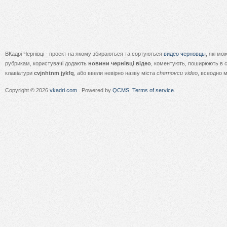
ВКадрі Чернівці - проект на якому збираються та сортуються
видео черновцы
, які м
рубрикам, користувачі додають
новини чернівці відео
, коментують, поширюють в с
клавіатури
cvjnhtnm jykfq
, або ввели невірно назву міста
chernovcu video
, всеодно 
Copyright © 2026
vkadri.com
. Powered by
QCMS
.
Terms of service.