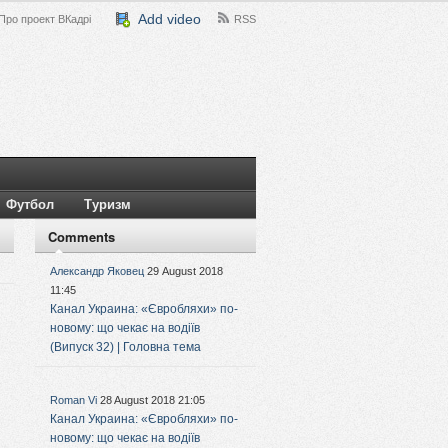
Add video
Про проект ВКадрі
RSS
Футбол
Туризм
Comments
Александр Яковец
29 August 2018
11:45
Канал Украина: «Євробляхи» по-
новому: що чекає на водіїв
(Випуск 32) | Головна тема
Roman Vi
28 August 2018 21:05
Канал Украина: «Євробляхи» по-
новому: що чекає на водіїв