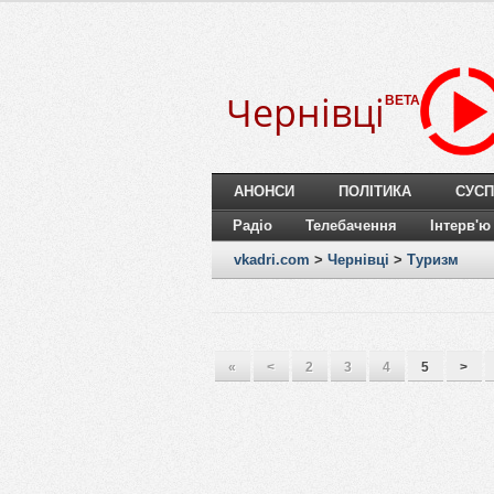
Чернівці
BETA
АНОНСИ
ПОЛІТИКА
СУСП
Радіо
Телебачення
Інтерв'ю
vkadri.com
>
Чернівці
>
Туризм
«
<
2
3
4
5
>