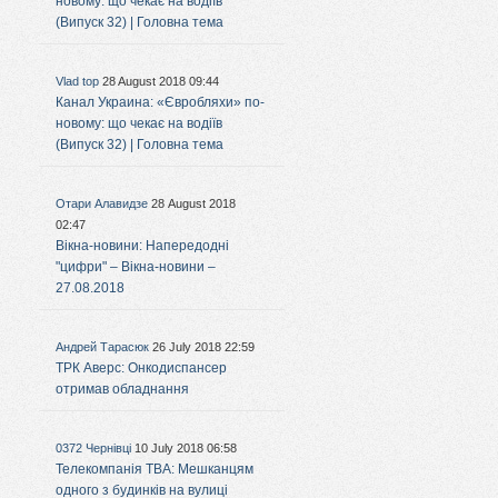
новому: що чекає на водіїв
(Випуск 32) | Головна тема
Vlad top
28 August 2018 09:44
Канал Украина: «Євробляхи» по-
новому: що чекає на водіїв
(Випуск 32) | Головна тема
Отари Алавидзе
28 August 2018
02:47
Вікна-новини: Напередодні
"цифри" – Вікна-новини –
27.08.2018
Андрей Тарасюк
26 July 2018 22:59
ТРК Аверс: Онкодиспансер
отримав обладнання
0372 Чернівці
10 July 2018 06:58
Телекомпанія ТВА: Мешканцям
одного з будинків на вулиці