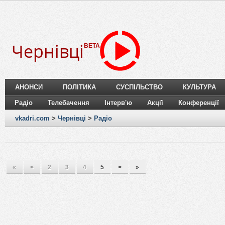
Чернівці
BETA
АНОНСИ
ПОЛІТИКА
СУСПІЛЬСТВО
КУЛЬТУРА
Радіо
Телебачення
Інтерв'ю
Акції
Конференції
vkadri.com
>
Чернівці
>
Радіо
«
<
2
3
4
5
>
»