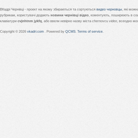
ВКадрі Чернівці - проект на якому збираються та сортуються
видео черновцы
, які мож
рубрикам, користувачі додають
новини чернівці відео
, коментують, поширюють в соц
клавіатури
cvjnhtnm jykfq
, або ввели невірно назву міста
chernovcu video
, всеодно мо
Copyright © 2026
vkadri.com
. Powered by
QCMS
.
Terms of service.