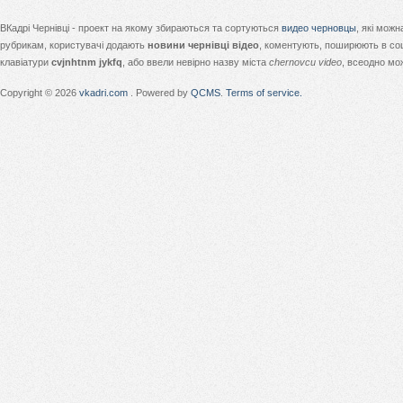
ВКадрі Чернівці - проект на якому збираються та сортуються
видео черновцы
, які мож
рубрикам, користувачі додають
новини чернівці відео
, коментують, поширюють в соц
клавіатури
cvjnhtnm jykfq
, або ввели невірно назву міста
chernovcu video
, всеодно мо
Copyright © 2026
vkadri.com
. Powered by
QCMS
.
Terms of service.