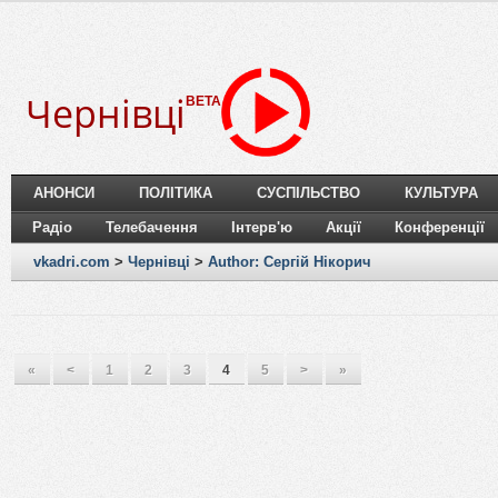
Чернівці
BETA
АНОНСИ
ПОЛІТИКА
СУСПІЛЬСТВО
КУЛЬТУРА
Радіо
Телебачення
Інтерв'ю
Акції
Конференції
vkadri.com
>
Чернівці
>
Author: Сергій Нікорич
«
<
1
2
3
4
5
>
»