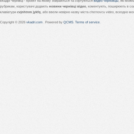
ВКадрі Чернівці - проект на якому збираються та сортуються
видео черновцы
, які мож
рубрикам, користувачі додають
новини чернівці відео
, коментують, поширюють в соц
клавіатури
cvjnhtnm jykfq
, або ввели невірно назву міста
chernovcu video
, всеодно мо
Copyright © 2026
vkadri.com
. Powered by
QCMS
.
Terms of service.