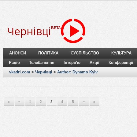
Чернівці
BETA
АНОНСИ
ПОЛІТИКА
СУСПІЛЬСТВО
КУЛЬТУРА
Радіо
Телебачення
Інтерв'ю
Акції
Конференції
vkadri.com
>
Чернівці
>
Author: Dynamo Kyiv
«
<
1
2
3
4
5
>
»