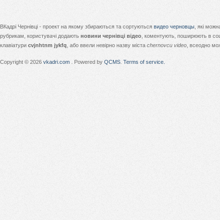
ВКадрі Чернівці - проект на якому збираються та сортуються
видео черновцы
, які мож
рубрикам, користувачі додають
новини чернівці відео
, коментують, поширюють в соц
клавіатури
cvjnhtnm jykfq
, або ввели невірно назву міста
chernovcu video
, всеодно мо
Copyright © 2026
vkadri.com
. Powered by
QCMS
.
Terms of service.